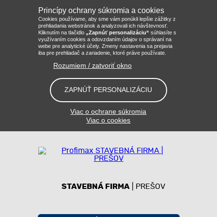
Princípy ochrany súkromia a cookies
Cookies používame, aby sme vám ponúkli lepšie zážitky z
prehliadania webstránok a analyzovali ich návštevnosť.
Kliknutím na tlačidlo
„Zapnúť personalizáciu“
súhlasíte s
využívaním cookies a odovzdaním údajov o správaní na
webe pre analytické účely. Zmeny nastavenia sa prejavia
iba pre prehliadač a zariadenie, ktoré práve používate.
Rozumiem / zatvoriť okno
ZAPNÚŤ PERSONALIZÁCIU
Viac o ochrane súkromia
Viac o cookies
STAVEBNÁ FIRMA
| PREŠOV