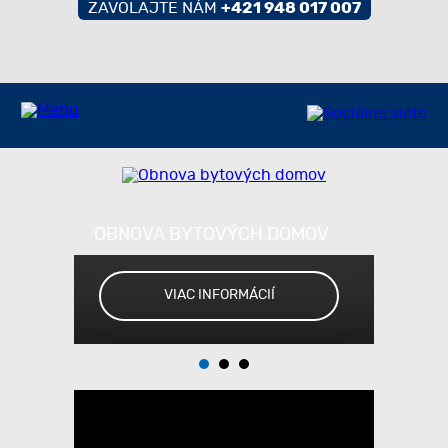
ZAVOLAJTE NÁM
+421 948 017 007
OBNOVA BYTOVÝCH DOMOV
VIAC INFORMÁCIÍ
VÝSTAVBA RODINNÝCH DOMOV